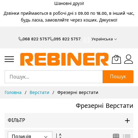
Шановні друзі!
Дзвінки приймаються в робочі дні з 09.00 по 18.00, в інший час,
будь ласка, замовляйте через кошик. Дякуємо!
Skip
to
068 822 5757
095 822 5757
Українська
Content
Пошук
Головна
Верстати
Фрезерні верстати
Фрезерні Верстати
ФІЛЬТР
Сортувати
Таблиця
Спи