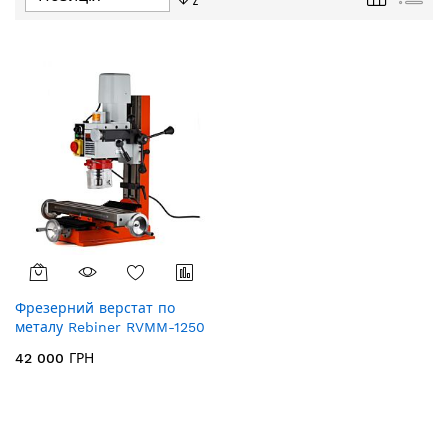
у
порядку
збільшення
Фрезерний верстат по
металу Rebiner RVMM-1250
42 000 ГРН