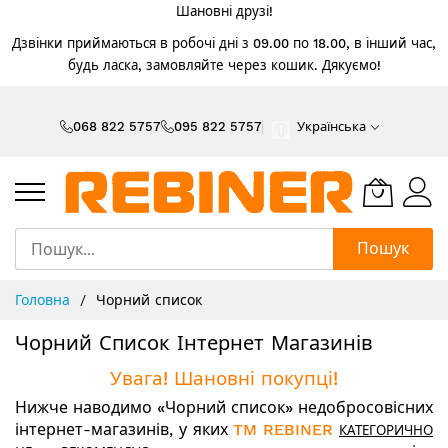
Шановні друзі!
Дзвінки приймаються в робочі дні з 09.00 по 18.00, в інший час,
будь ласка, замовляйте через кошик. Дякуємо!
Skip
to
068 822 5757
095 822 5757
Українська
Content
Пошук
Головна
Чорний список
Чорний Список Інтернет Магазинів
Увага! Шановні покупці!
Нижче наводимо
«Чорний список»
недобросовісних
інтернет-магазинів, у яких
TM REBINER
КАТЕГОРИЧНО