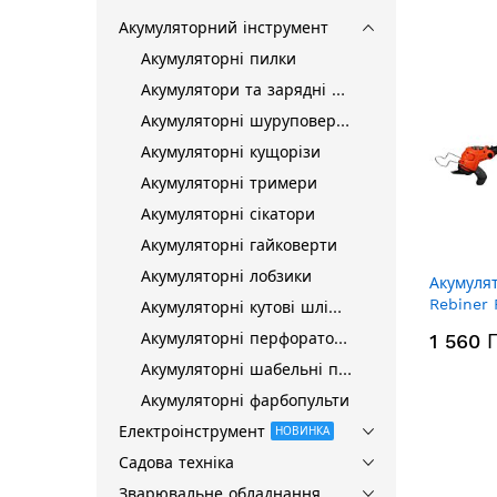
Акумуляторний інструмент
Акумуляторні пилки
Акумулятори та зарядні пристрої
Акумуляторні шуруповерти
Акумуляторні кущорізи
Акумуляторні тримери
Акумуляторні сікатори
Акумуляторні гайковерти
Акумуляторні лобзики
Акумуля
Rebiner 
Акумуляторні кутові шліфмашини
та ЗП)
Акумуляторні перфоратори
1 560 
Акумуляторні шабельні пилки
Акумуляторні фарбопульти
Електроінструмент
НОВИНКА
Садова техніка
Зварювальне обладнання