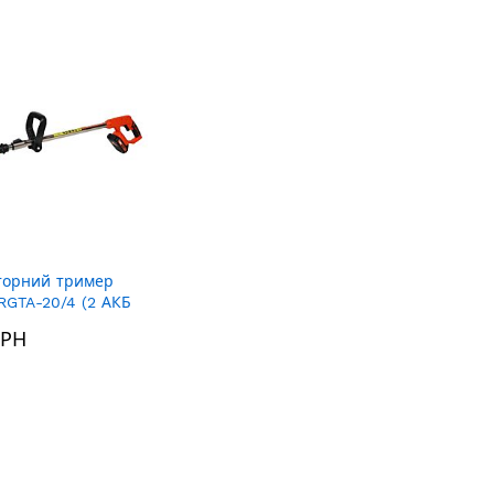
порядку
збільшення
торний тример
RGTA-20/4 (2 АКБ
ГРН