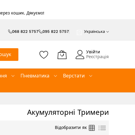
 через кошик. Дякуємо!
068 822 5757
095 822 5757
Українська
Увійти
ошук
Реєстрація
ння
Пневматика
Верстати
Акумуляторні Тримери
Таблиця
Список
Відобразити як