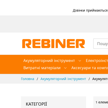
Дзвінки приймаються в
Skip
to
Content
Акумуляторний інструмент
Електроінс
Витратні матеріали
Аксесуари та компл
Головна
Акумуляторний інструмент
Акумулят
1
елеме
КАТЕГОРІЇ