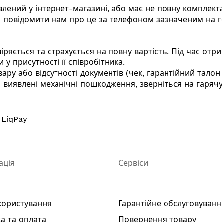
влений у інтернет-магазині, або має не повну комплект
 повідомити нам про це за телефоном зазначеним на го
іряється та страхується на повну вартість. Під час от
 у присутності її співробітника.
ару або відсутності документів (чек, гарантійний талон і
виявлені механічні пошкодження, зверніться на гарячу
 LiqPay
ація
Сервіси
користування
Гарантійне обслуговуванн
а та оплата
Повернення товару