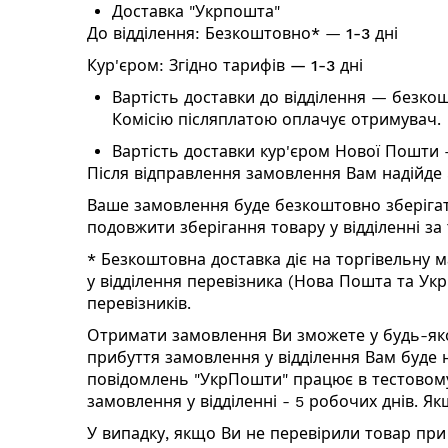
Доставка "Укрпошта"
До відділення:
Безкоштовно*
—
1-3 дні
Кур'єром:
З
гідно тарифів
—
1-3 дні
Вартість доставки до відділення — безкош
Комісію післяплатою оплачує отримувач.
Вартість доставки кур'єром Нової Пошти —
Після відправлення замовлення Вам надійде
Ваше замовлення буде безкоштовно зберігати
подовжити зберігання товару у відділенні з
*
Безкоштовна доставка діє
на торгівельну м
у відділення перевізника (Нова Пошта та Ук
перевізників.
Отримати замовлення Ви зможете у будь-яко
прибуття замовлення у відділення Вам буде 
повідомлень "УкрПошти" працює в тестовому
замовлення у відділенні - 5 робочих днів. 
У випадку, якщо Ви не перевірили товар при