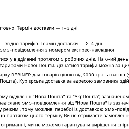
товно. Термін доставки — 1–3 дні.
 згідно тарифів. Термін доставки — 2–4 дні.
 SMS-повідомлення з номером експрес-накладної
ся у відділенні протягом 5 робочих днів. На 6-ий ден
а тарифами Нової Пошти. Дізнатися тарифи можна за
ци
арку
REBINER
для товарів ціною від 2000 грн
та вагою (
рПошта). Кур'єрська доставка за адресою замовника зді
му відділенні “Нова Пошта” та "УкрПошта", зазначеном
надіслане SMS-повідомлення від "Нова Пошта" із зазна
 режимі, тому можливі перебої із доставкою SMS-пові
Якщо протягом цього терміну Ви не отримаєте замовлен
 отриманні, ми не можемо гарантувати вирішення спірн