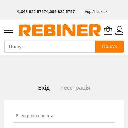
Skip
to
068 822 5757
095 822 5757
Українська
Content
Пошук
Вхід
Реєстрація