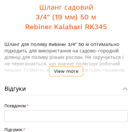
Шланг садовий
3/4" (19 мм) 50 м
Rebiner Kalahari RK345
Шланг для поливу
Rebiner 3/4" 50 м
оптимально
підходить для використання на садово-городній
ділянці для поливу різних рослин. Не скручується і
не перегинається, що значно полегшує робочий
процес. Стійкість до дії ультрафіолетових променів
View more
дозволяє зберігати шланг на вулиці.
Відгуки
Ключові особливості:
Перший внутрішній шар
виготовлений з ПВХ
Псевдонім
чорного кольору. Стійкий до впливу UV
випромінювання та інтенсивного наростання
водоростей на внутрішніх стінках шланга
Другий шар
- високоякісне армування хрестової
Підсумок