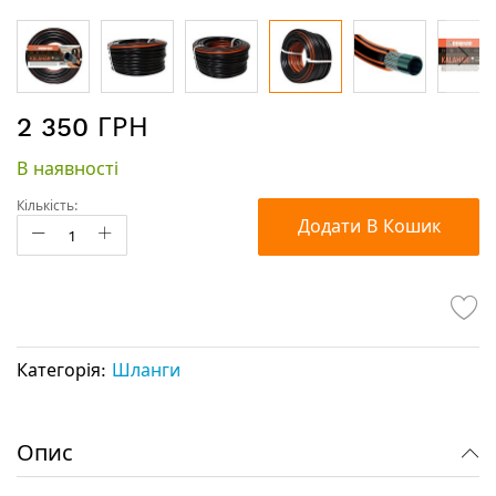
Перейти
2 350 ГРН
до
початку
В наявності
галереї
зображень
Кількість:
Додати В Кошик
Категорія:
Шланги
Опис