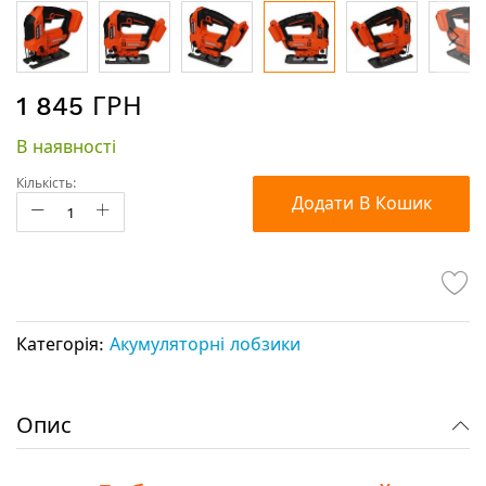
Перейти
1 845 ГРН
до
початку
В наявності
галереї
зображень
Кількість:
Додати В Кошик
Категорія:
Акумуляторні лобзики
Опис