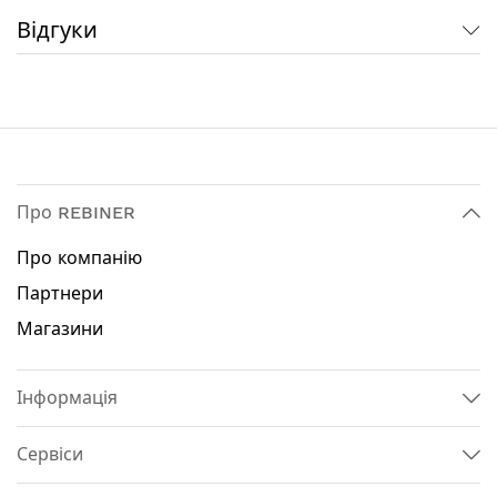
служби інструменту
Відгуки
Регулювання кута нахилу підошви – для роботи
з важкодоступними елементами
Безінструментальна система заміни пиляльних
полотен - економія часу
Технічні характеристики:
Тип двигуна: безщітковий
Про REBINER
Регулювання кількості обертів: так
Кількість обертів: 0 - 3000 об / хв
Про компанію
Хід полотна: 26 мм
Швидка заміна пилки: так
Партнери
Підключення до пилососа: ні
Магазини
Максимальна товщина пропилу в дереві: 135 мм
Максимальна товщина пропилу в металі: 10 мм
Кут нахилу підошви: 0° / 15° / 30° / 45°
Інформація
Маятниковий хід: так
Кількість положень маятникового ходу: 4
Сервіси
Тип акумулятора: Li-Ion
Напруга акумулятора: 20 В