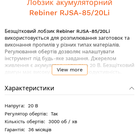
Лобзик акумуляторний
Rebiner RJSA-85/20Li
Безщітковий лобзик
Rebiner RJSA-85/20Li
використовується для розпилювання заготовок та
виконання пропилів у різних типах матеріалів.
Регулювання обертів дозволяє налаштувати
інструмент під будь-яке завдання. Джерелом
живлення є акумулятор напругою 20 В. Безщітковий
View more
двигун має високу потужність і продуктивність.
Лита алюмінієва підошва підвищує надійність
інструменту.
Характеристики
Ключові особливості:
20 В
Безщітковий двигун (
Brushless technology
)
Так
Регулювання швидкості ходу для різних завдань і
3000 об / хв
матеріалів
36 місяців
Лита підошва підвищує точність та термін