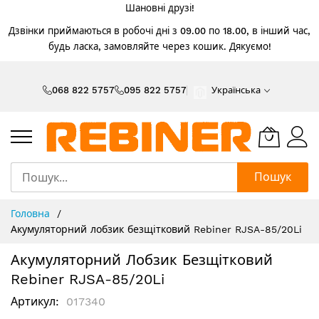
Шановні друзі!
Дзвінки приймаються в робочі дні з 09.00 по 18.00, в інший час,
будь ласка, замовляйте через кошик. Дякуємо!
Skip
to
068 822 5757
095 822 5757
Українська
Content
Пошук
Головна
Акумуляторний лобзик безщітковий Rebiner RJSA-85/20Li
Акумуляторний Лобзик Безщітковий
Rebiner RJSA-85/20Li
Артикул
017340