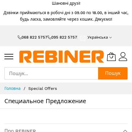
Шановні друзі!
Дзвінки приймаються в робочі дні з 09.00 по 18.00, в інший час,
будь ласка, замовляйте через кошик. Дякуємо!
Skip
to
068 822 5757
095 822 5757
Українська
Content
Пошук
Головна
Special Offers
Специальное Предложение
Про REBINER