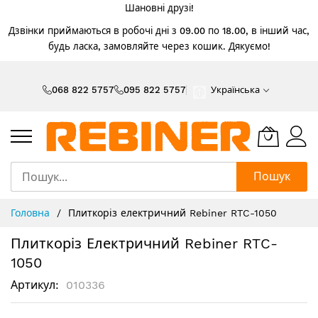
Шановні друзі!
Дзвінки приймаються в робочі дні з 09.00 по 18.00, в інший час,
будь ласка, замовляйте через кошик. Дякуємо!
Skip
to
068 822 5757
095 822 5757
Українська
Content
Пошук
Головна
Плиткоріз електричний Rebiner RTC-1050
Плиткоріз Електричний Rebiner RTC-
1050
Артикул
010336