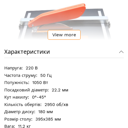
View more
Характеристики
220 В
50 Гц
1050 Вт
22.2 мм
0°-45°
2950 об/хв
180 мм
Ключові особливості:
395х385 мм
Паралельний упор з лінійкою дозволяє точно
11.2 кг