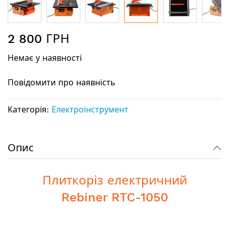
Перейти
2 800 ГРН
до
початку
Немає у наявності
галереї
зображень
Повідомити про наявність
Категорія:
Електроінструмент
Опис
Плиткоріз електричний
Rebiner RTC-1050