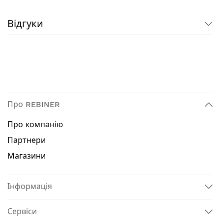
Технічні характеристики:
Відгуки
Потужність: 1050 Вт
Максимальна кількість обертів: 5500 об / хв
Діаметр диску: 108 мм
Товщина диску: 3.2 мм
Посадковий діаметр: 23 мм
Кут заточування: 0° - 35°
Підсвітка: ні
Наявність захисного екрану: так
Про REBINER
Вага: 2.5 кг
Про компанію
Комплектація:
Партнери
Верстат для заточування Rebiner RSC-1050
Магазини
Упор для ланцюга
Інструкція
Гарантійний талон
Інформація
Гарантія: 3 роки
Сервіси