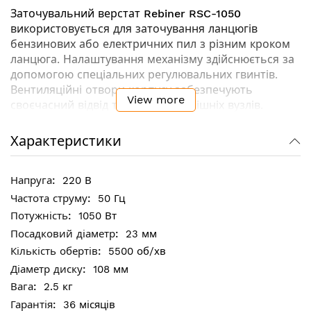
Заточувальний верстат
Rebiner RSC-1050
використовується для заточування ланцюгів
бензинових або електричних пил з різним кроком
ланцюга. Налаштування механізму здійснюється за
допомогою спеціальних регулювальних гвинтів.
Вентиляційні отвори корпусу забезпечують
View more
своєчасний відвід тепла від внутрішніх вузлів.
Зручна напрямна рукоятка забезпечує простоту
експлуатації.
Характеристики
Ключові особливості:
220 В
Міцний корпус перешкоджає механічним
50 Гц
пошкодженням внутрішніх вузлів моделі, що
1050 Вт
сприяє її довгому терміну служби
23 мм
Легкість у транспортуванні
5500 об/хв
Щиток з прозорого пластику захищає оператора
108 мм
від іскор, що вилітають в процесі експлуатації
2.5 кг
верстата для заточування ланцюгів
36 місяців