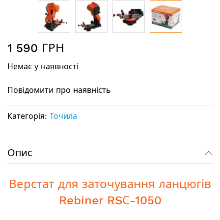
Перейти
1 590 ГРН
до
початку
Немає у наявності
галереї
зображень
Повідомити про наявність
Категорія:
Точила
Опис
Верстат для заточування ланцюгів
Rebiner RSС-1050