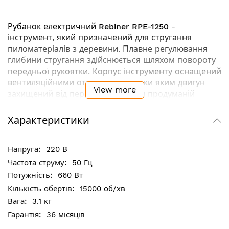
Рубанок електричний
Rebiner RPE-1250
-
інструмент, який призначений для стругання
пиломатеріалів з деревини. Плавне регулювання
глибини стругання здійснюється шляхом повороту
передньої рукоятки. Корпус інструменту оснащений
вентиляційними отворами, завдяки яким двигун
View more
захищений від перегріву. Завдяки продуманій
конструкції, може виконувати наступні функції:
стругання плоскій поверхні, стругання матеріалів
Характеристики
під кутом 0°-45° (із застосуванням спеціальної
лінійки), прорізання пазів і зняття фасок. Регулятор
220 В
глибини стругання суміщений з рукояткою для
більш зручного управління.
50 Гц
660 Вт
Ключові особливості:
15000 об/хв
3.1 кг
Захист від випадкового включення
36 місяців
Подвійна ізоляція двигуна для безпечної