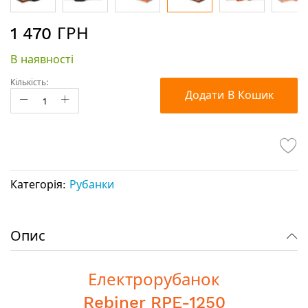
Перейти
1 470 ГРН
до
початку
В наявності
галереї
зображень
Кількість:
Додати В Кошик
Категорія:
Рубанки
Опис
Електрорубанок
Rebiner RPE-1250