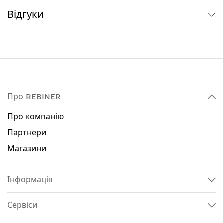
експлуатації
Фіксування кнопки пуск для тривалого
Відгуки
виконання робочих операцій
Технічні характеристики:
Потужність: 660 Вт
Тип двигуна: щітковий
Регулювання глибини стругання: так
Максимальна кількість обертів: 15000 об / хв
Про REBINER
Максимальна ширина стругання в один прохід:
82 мм
Про компанію
Максимальна глибина стругання в один прохід:
Партнери
3 мм
Магазини
Підключення пилозбірника / пилососа: ні
Можливість стаціонарного кріплення: ні
Вибірка чверті: так
Інформація
Комплектація:
Сервіси
Електрорубанок Rebiner RPE-1250
Паралельний упор з лінійкою