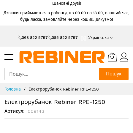
Шановні друзі!
Дзвінки приймаються в робочі дні з 09.00 по 18.00, в інший час,
будь ласка, замовляйте через кошик. Дякуємо!
Skip
to
068 822 5757
095 822 5757
Українська
Content
Пошук
Головна
Електрорубанок Rebiner RPE-1250
Електрорубанок Rebiner RPE-1250
Артикул
009143
Перейти