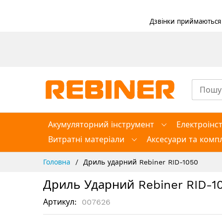
Дзвінки приймаються в
Skip
to
Content
Акумуляторний інструмент
Електроінс
Витратні матеріали
Аксесуари та компл
Головна
Дриль ударний Rebiner RID-1050
Дриль Ударний Rebiner RID-1
Артикул
007626