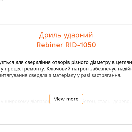
Дриль ударний
Rebiner RID-1050
ться для свердління отворів різного діаметру в цегляни
 у процесі ремонту. Ключовий патрон забезпечує надійн
тягування свердла з матеріалу у разі застрягання.
View more
у широкому діапазоні матеріалів (бетон, сталь, дерево,
ління ненаскрізних отворів
го налаштування під різні матеріали
боти
лінні каменю, бетону або цегли