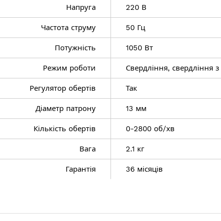
Напруга
220 В
Частота струму
50 Гц
Потужність
1050 Вт
Режим роботи
Свердління, свердління з
Регулятор обертів
Так
Діаметр патрону
13 мм
 ударом
Кількість обертів
0-2800 об/хв
Вага
2.1 кг
Гарантія
36 місяців
женням: так
о): 20 мм
): 13 мм
): 13 мм