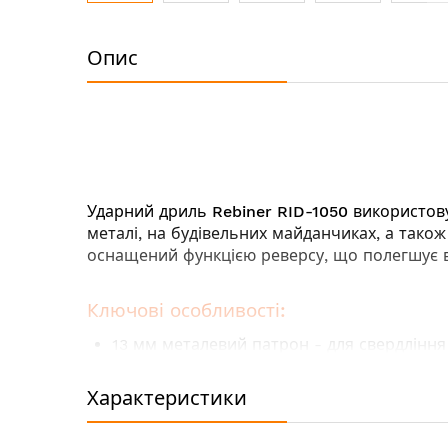
Перейти
до
Опис
початку
галереї
зображень
Ударний дриль
Rebiner RID-1050
використовує
металі, на будівельних майданчиках, а також
оснащений функцією реверсу, що полегшує ви
Ключові особливості:
13 мм металевий патрон - для свердління 
Обмежувач глибини спрощує процес сверд
Регулювання частоти обертання для точно
Характеристики
Додаткова рукоятка – для комфортної ро
Ударний режим спрощує роботу при сверд