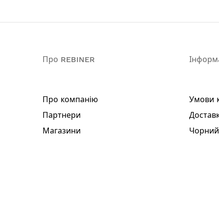
Комплектація:
Дриль ударний Rebiner RID-1050
Додаткова рукоятка
Ключ до патрону
Обмежувач глибини свердління
Про REBINER
Інформ
Комплект вугільних щіток
Інструкція
Гарантійний талон
Про компанію
Умови 
Гарантія: 3 роки
Партнери
Доставк
Магазини
Чорний