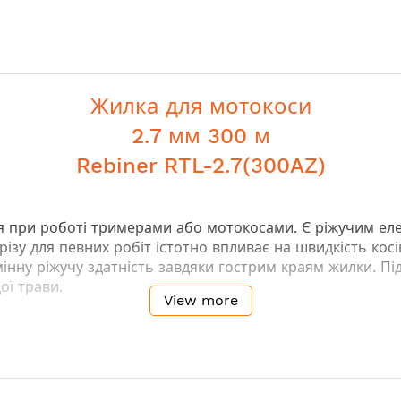
Жилка для мотокоси
2.7 мм 300 м
Rebiner RTL-2.7(300AZ)
я при роботі тримерами або мотокосами. Є ріжучим еле
різу для певних робіт істотно впливає на швидкість кос
ідмінну ріжучу здатність завдяки гострим краям жилки. Пі
ої трави.
View more