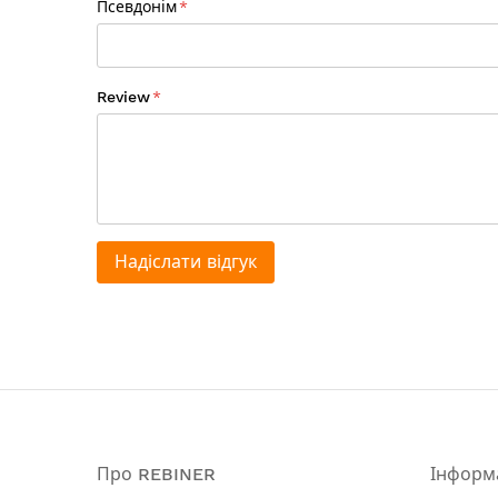
Псевдонім
Упаковка: катушка
Форма / січення: зірка
Армована: так
Колір: сірий
Review
Надіслати відгук
Про REBINER
Інформ