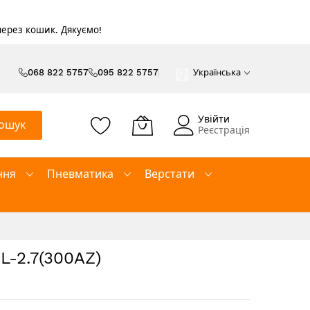
 через кошик. Дякуємо!
068 822 5757
095 822 5757
Українська
Увійти
ошук
Реєстрація
ння
Пневматика
Верстати
L-2.7(300AZ)