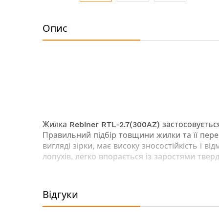
Перейти
до
Опис
початку
галереї
зображень
Жилка
Rebiner RTL-2.7(300AZ)
застосовуєтьс
Правильний підбір товщини жилки та її пере
вигляді зірки, має високу зносостійкість і в
лопухів, легко впорається із заростями тверд
Технічні характеристики:
Відгуки
Діаметр: 2.7 мм
Довжина: 300 м