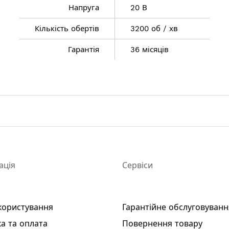
Напруга
20 В
Кількість обертів
3200 об / хв
Гарантія
36 місяців
 мм
ація
Сервіси
користування
Гарантійне обслуговуванн
а та оплата
Повернення товару