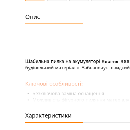
Перейти
до
Опис
початку
галереї
зображень
Шабельна пилка на акумуляторі
Rebiner RSS
будівельний матеріалів. Забезпечує швидкий
Ключові особливості:
Безключова заміна
оснащення
Можливість
фігурного пиляння
матеріалу
Подвійна ізоляція захищає від короткого
Плавний пуск для легкої та рівної робот
Характеристики
Технічні характеристики: