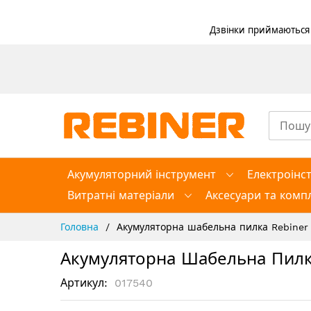
Дзвінки приймаються в
Skip
to
Content
Акумуляторний інструмент
Електроінс
Витратні матеріали
Аксесуари та компл
Головна
Акумуляторна шабельна пилка Rebiner 
Акумуляторна Шабельна Пилка
Артикул
017540