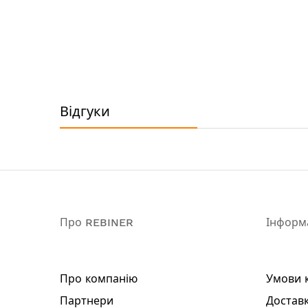
Тип двигуна: щітковий
Кількість обертів: 0 - 3200 об / хв
Хід полотна: 20 мм
Максимальна глибина різу: 150 мм
Максимальна товщина різу (дерево): 100
Максимальна товщина різу (сталь): 6 мм
Підсвітка робочої поверхні: так
Відгуки
Безключова заміна оснащення: так
Тип акумулятора: Li-Ion
Напруга акумулятора: 20 В
Акумулятор в комплекті: ні
Зарядний пристрій в комплекті: ні
Комплектація:
Про REBINER
Інформ
Акумуляторна пилка
Ключ
Пильне полотно
Про компанію
Умови 
Інструкція
Гарантійний талон
Партнери
Доставк