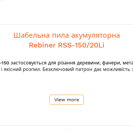
Шабельна пила акумуляторна
Rebiner RSS-150/20Li
-150
застосовується для різання деревини, фанери, мет
 і якісний розпил. Безключовий патрон дає можливість
View more
 замикання
и під навантаженням