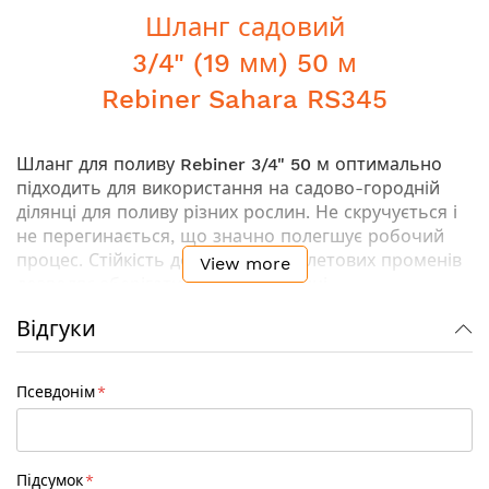
Шланг садовий
3/4" (19 мм) 50 м
Rebiner Sahara RS345
Шланг для поливу
Rebiner 3/4" 50 м
оптимально
підходить для використання на садово-городній
ділянці для поливу різних рослин. Не скручується і
не перегинається, що значно полегшує робочий
процес. Стійкість до дії ультрафіолетових променів
View more
дозволяє зберігати шланг на вулиці.
Відгуки
Ключові особливості:
Перший внутрішній шар
виготовлений з ПВХ
Псевдонім
чорного кольору. Стійкий до впливу UV
випромінювання та інтенсивного наростання
водоростей на внутрішніх стінках шланга
Другий шар
- високоякісне армування хрестової
Підсумок