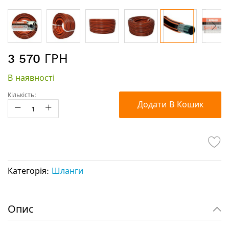
Перейти
3 570 ГРН
до
початку
В наявності
галереї
зображень
Кількість:
Додати В Кошик
Категорія:
Шланги
Опис