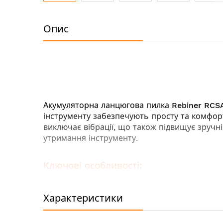
Перейти
до
Опис
початку
галереї
зображень
Акумуляторна ланцюгова пилка
Rebiner RCS
інструменту забезпечують просту та комфор
виключає вібрації, що також підвищує зручні
утримання інструменту.
Ключові особливості:
Безщітковий двигун - для тривалого терм
Рукоятка з гумовими вставками - для кра
Характеристики
Невеликі габарити – для роботи в умова