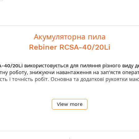
Акумуляторна пила
Rebiner RCSA-40/20Li
A-40/20Li
використовується для пиляння різного виду де
тну роботу, знижуючи навантаження на зап'ястя опера
сть і точність робіт. Основна та додаткові рукоятки ма
View more
іну служби
щого контролю за інструментом у роботі
х обмеженого простору