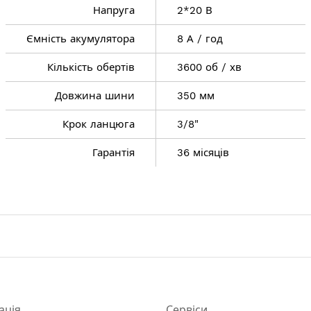
Напруга
2*20 В
Ємність акумулятора
8 А / год
Кількість обертів
3600 об / хв
Довжина шини
350 мм
год
Крок ланцюга
3/8"
 хв
Гарантія
36 місяців
65 м / с
ація
Сервіси