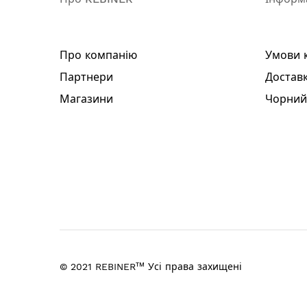
Комплектація:
Акумуляторна ланцюгова пила
Про компанію
Умови 
Акумулятор (2 шт)
Партнери
Зарядний пристрій
Доставк
Ланцюг
Магазини
Чорний
Шина
Захисний кожух
Ключ для заміни оснащення
Інструкція
Гарантійний талон
Гарантія: 3 роки
тм
© 2021 REBINER
Усі права захищені