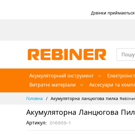
Дзвінки приймаються в
Skip
to
Content
Акумуляторний інструмент
Електроінс
Витратні матеріали
Аксесуари та компл
Головна
Акумуляторна ланцюгова пилка Rebine
Акумуляторна Ланцюгова Пил
Артикул
016959-1