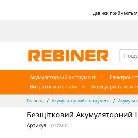
Дзвінки приймаються в
Skip
to
Content
Акумуляторний інструмент
Електроінс
Витратні матеріали
Аксесуари та компл
Головна
Акумуляторний інструмент
Акумуля
Безщітковий Акумуляторний Ш
Артикул
017850