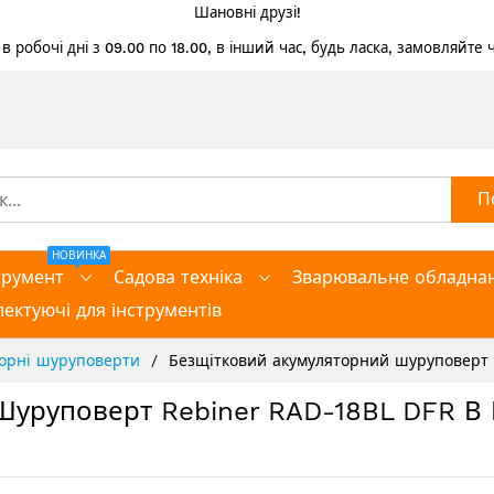
Шановні друзі!
 робочі дні з 09.00 по 18.00, в інший час, будь ласка, замовляйте
П
НОВИНКА
трумент
Садова техніка
Зварювальне обладна
ектуючі для інструментів
торні шуруповерти
Безщітковий акумуляторний шуруповерт R
уруповерт Rebiner RAD-18BL DFR В К