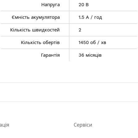
Напруга
20 В
Ємність акумулятора
1.5 А / год
 год
Кількість швидкостей
2
об / хв
Кількість обертів
1450 об / хв
 об / хв
Гарантія
36 місяців
10 мм
/ бетон / метал): 20 / 13 / 10 мм
ація
Сервіси