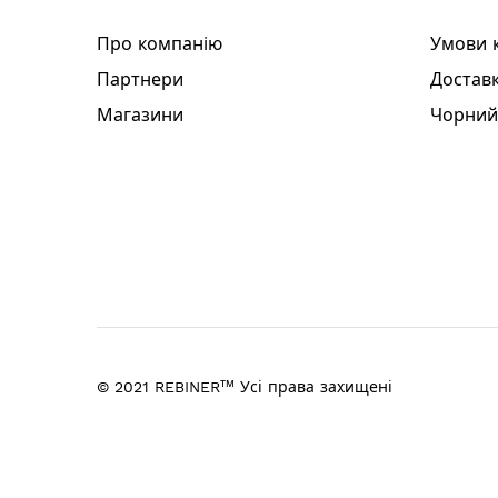
Акумуляторний шуруповерт
Акумулятор (2 шт)
Про компанію
Умови 
Зарядний пристрій
Інструкція
Партнери
Доставк
Гарантійний талон
Магазини
Чорний
Гарантія: 3 роки
тм
© 2021 REBINER
Усі права захищені