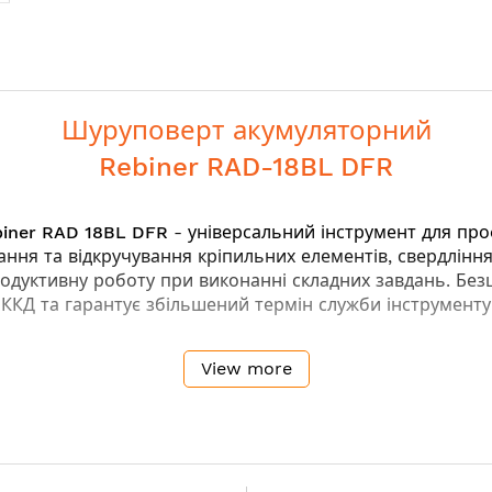
Шуруповерт акумуляторний
Rebiner RAD-18BL DFR
biner RAD 18BL DFR
- універсальний інструмент для про
ння та відкручування кріпильних елементів, свердління 
дуктивну роботу при виконанні складних завдань. Безщ
 ККД та гарантує збільшений термін служби інструменту
View more
оти інструменту
одоступних місцях
аміни оснащення