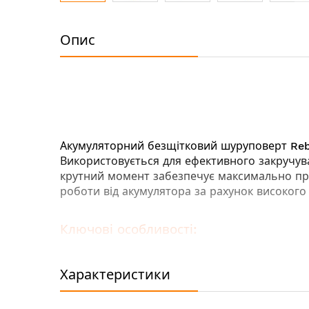
Перейти
до
Опис
початку
галереї
зображень
Акумуляторний безщітковий шуруповерт
Re
Використовується для ефективного закручува
крутний момент забезпечує максимально про
роботи від акумулятора за рахунок високого
Ключові особливості:
Безщітковий двигун - більший термін роб
Компактні розміри - легка робота у важк
Характеристики
Швидкозатискний патрон - для легкої з