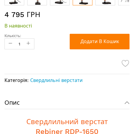
Перейти
4 795 ГРН
до
початку
В наявності
галереї
зображень
Кількість:
Додати В Кошик
Категорія:
Свердлильні верстати
Опис
Свердлильний верстат
Rebiner RDP-1650