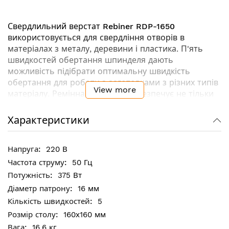
Свердлильний верстат
Rebiner RDP-1650
використовується для свердління отворів в
матеріалах з металу, деревини і пластика. П'ять
швидкостей обертання шпинделя дають
можливість підібрати оптимальну швидкість
обертання для роботи з заготовками з різних типів
View more
матеріалу. Ремінна передача забезпечує не тільки
безпеку, але і плавне свердління. Габарити
свердлильного верстату
Rebiner RDP-1650
Характеристики
дозволяють розмістити його на столі або верстаті.
Таке обладнання добре підходить для використання
220 В
в побуті, на дачах, в приватних будинках, а також в
невеликих майстерень.
50 Гц
375 Вт
Ключові особливості:
16 мм
5
Підтримка постійної кількості обертів під
160х160 мм
навантаженням
16.6 кг