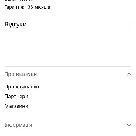
Підвищений захист двигуна від пилу і дрібної
стружки
36 місяців
Асинхронний двигун
Міцна чавунна станина
Відгуки
Ремінна передача захищає двигун від
перевантажень і знижує рівень шуму
Технічні характеристики:
Тип верстата: вертикально-свердлильний
Потужність 375 Вт
Тип сверлильного патрона: ключовий
Про REBINER
Діаметр патрона: 16 мм
Діаметр свердління: 1.5 - 16 мм
Про компанію
Хід шпинделя: 50 мм
Партнери
Кількість швидкостей: 5
Кількість обертів на 1 швидкості: 580 об / хв
Магазини
Кількість обертів на 2 швидкості: 915 об / хв
Кількість обертів на 3 швидкості: 1430 об / хв
Кількість обертів на 4 швидкості: 1950 об / хв
Інформація
Кількість обертів на 5 швидкості: 2650 об / хв