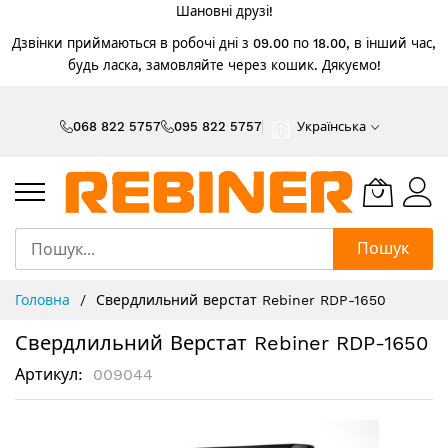
Шановні друзі!
Дзвінки приймаються в робочі дні з 09.00 по 18.00, в інший час,
будь ласка, замовляйте через кошик. Дякуємо!
Skip
to
068 822 5757
095 822 5757
Українська
Content
Пошук
Головна
Свердлильний верстат Rebiner RDP-1650
Свердлильний Верстат Rebiner RDP-1650
Артикул
009044
Перейти