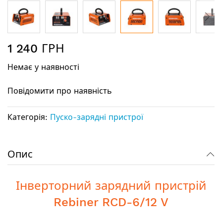
Перейти
1 240 ГРН
до
початку
Немає у наявності
галереї
зображень
Повідомити про наявність
Категорія:
Пуско-зарядні пристрої
Опис
Інверторний зарядний пристрій
Rebiner RCD-6/12 V