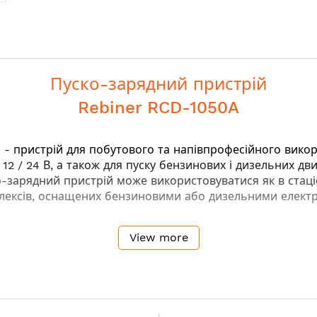
Пуско-зарядний пристрій
Rebiner RCD-1050A
A
- пристрій для побутового та напівпрофесійного вико
 / 24 В, а також для пуску бензинових і дизельних двигу
о-зарядний пристрій може використовуватися як в стаціон
мплексів, оснащених бензиновими або дизельними елект
View more
тичному режимі
 від неправильного підключення