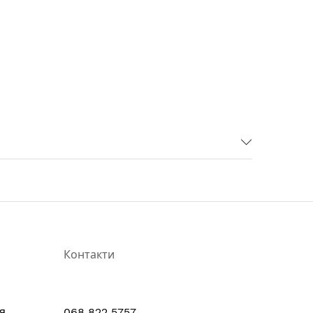
ль-метал-гідридних, літій-іонних, літій-
20 Аг і вище
зрядженою акумуляторної батареї з робочою
Контакти
я
068 822 5757