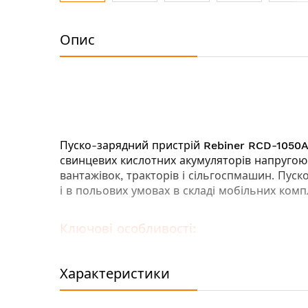
Перейти
до
Опис
початку
галереї
зображень
Пуско-зарядний пристрій
Rebiner RCD-1050
свинцевих кислотних акумуляторів напругою 12
вантажівок, тракторів і сільгоспмашин. Пуск
і в польових умовах в складі мобільних ко
Ключові особливості:
Зарядка акумуляторної батареї в автома
Подвійний вольтаж зарядки 12 / 24 В
Характеристики
Два режими пуску
Захист пристрою і акумуляторної батареї