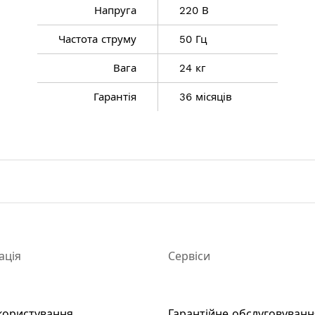
Напруга
220 В
Частота струму
50 Гц
Вага
24 кг
Гарантія
36 місяців
ево-кислотних, залізо-нікелевих, нікель-кадмієвих, ніке
их батарей з робочою напругою 12 В або 24 В ємністю 
я транспортного засобу електричним стартером при ро
ище
улятора: 2000 Вт
ація
Сервіси
0 Вт
г
користування
Гарантійне обслуговуванн