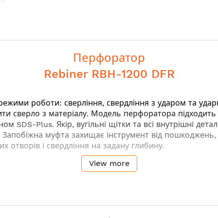
Перфоратор
Rebiner RBH-1200 DFR
режими роботи: сверління, свердління з ударом та удар
ити сверло з матеріалу. Модель перфоратора підходить 
SDS-Plus. Якір, вугільні щітки та всі внутрішні детал
. Запобіжна муфта захищає інструмент від пошкоджень,
 отворів і свердління на задану глибину.
View more
 з ударом, довбання
 і самого інструменту при заклинювання бура
ривалих робіт