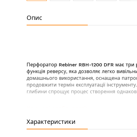
Перейти
до
Опис
початку
галереї
зображень
Перфоратор
Rebiner RBH-1200 DFR
має три 
функція реверсу, яка дозволяє легко вивільн
домашнього використання, оснащена патроном 
продовжити термін експлуатації інструменту
глибини спрощує процес створення однакових
Ключові особливості:
3 режими роботи: свердління, свердління
Характеристики
Запобіжна муфта - для захисту оператора
Кнопка фіксації робочого режиму - для т