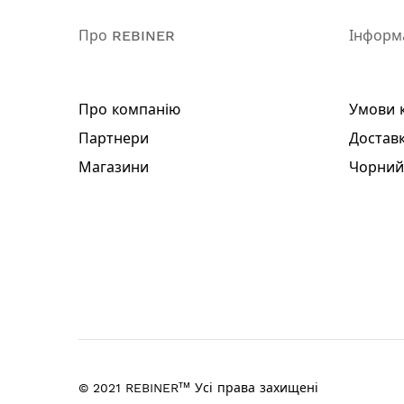
Піка
Долото
Про REBINER
Інформ
Пластиковий кейс
Інструкція
Гарантійний талон
Про компанію
Умови 
Гарантія: 3 роки
Партнери
Доставк
Магазини
Чорний
тм
© 2021 REBINER
Усі права захищені