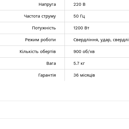
Напруга
220 В
Частота струму
50 Гц
Потужність
1200 Вт
Режим роботи
Свердління, удар, свердл
ння + удар
Кількість обертів
900 об/хв
хв
Вага
5.7 кг
Гарантія
36 місяців