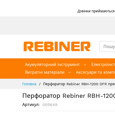
Дзвінки приймаються в
Skip
to
Content
Акумуляторний інструмент
Електроінс
Витратні матеріали
Аксесуари та компл
Головна
Перфоратор Rebiner RBH-1200 DFR пр
Перфоратор Rebiner RBH-120
Артикул
005649