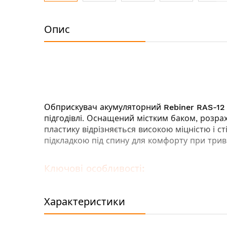
Перейти
до
Опис
початку
галереї
зображень
Обприскувач акумуляторний
Rebiner RAS-12
підгодівлі. Оснащений містким баком, розрах
пластику відрізняється високою міцністю і 
підкладкою під спину для комфорту при трива
Ключові особливості:
Широка основа - для стійкого розташува
Телескопічна штанга збільшує площу обр
Характеристики
Зручна кнопка включення та розетка з 
Висока продуктивність насосу