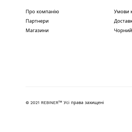
Ранцевий ремінь
Інструкція
Про компанію
Умови 
Гарантійний талон
Партнери
Доставк
Гарантія: 3 роки
Магазини
Чорний
тм
© 2021 REBINER
Усі права захищені