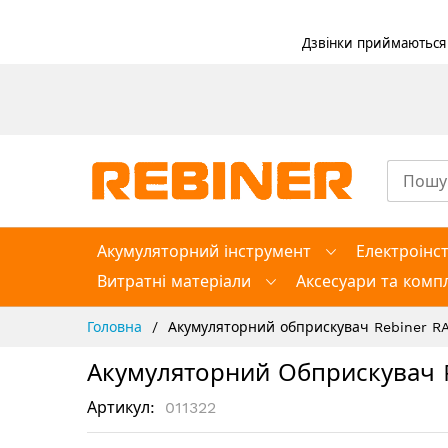
Дзвінки приймаються в
Skip
to
Content
Акумуляторний інструмент
Електроінс
Витратні матеріали
Аксесуари та компл
Головна
Акумуляторний обприскувач Rebiner RA
Акумуляторний Обприскувач 
Артикул
011322