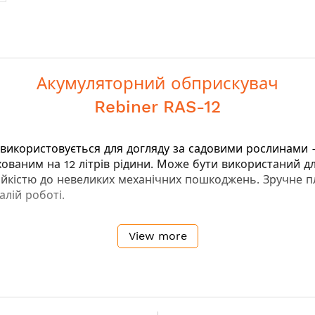
Акумуляторний обприскувач
Rebiner RAS-12
використовується для догляду за садовими рослинами -
ованим на 12 літрів рідини. Може бути використаний для
стійкістю до невеликих механічних пошкоджень. Зручне
лій роботі.
View more
ння на горизонтальні поверхні
облюваної поверхні
захисною кришкою