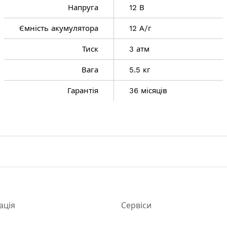
Напруга
12 В
Ємність акумулятора
12 А/г
Тиск
3 атм
Вага
5.5 кг
Гарантія
36 місяців
+40°С
-12
ація
Сервіси