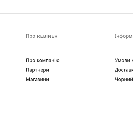
Ключ для заміни диска
Додатковий комплект щіток
Інструкція
Гарантійний талон
Гарантія: 3 роки
Про REBINER
Інформ
Про компанію
Умови 
Партнери
Доставк
Магазини
Чорний