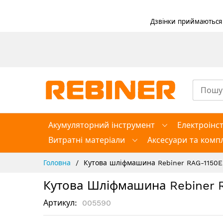
Дзвінки приймаються в
Skip
to
Content
Акумуляторний інструмент
Електроінс
Витратні матеріали
Аксесуари та компл
Головна
Кутова шліфмашина Rebiner RAG-1150E 
Кутова Шліфмашина Rebiner R
Артикул
005590