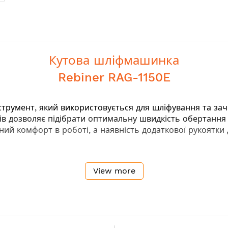
Кутова шліфмашинка
Rebiner RAG-1150E
струмент, який використовується для шліфування та зач
тів дозволяє підібрати оптимальну швидкість обертання
й комфорт в роботі, а наявність додаткової рукоятки 
View more
ора
ими типами матеріалів
ивне охолодження під час тривалої інтенсивної роботи