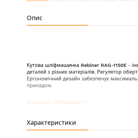
Перейти
до
Опис
початку
галереї
зображень
Кутова шліфмашинка
Rebiner RAG-1150E
- ін
деталей з різних матеріалів. Регулятор обер
Ергономічний дизайн забезпечує максимальни
приладом.
Ключові особливості:
Покращений захист від пилу якоря і стат
Регулювання обертів - для роботи з різн
Характеристики
Вентиляційні отвори забезпечують ефект