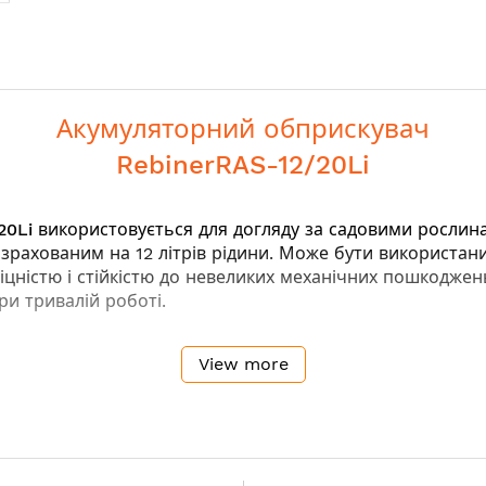
Акумуляторний обприскувач
RebinerRAS-12/20Li
20Li
використовується для догляду за садовими рослина
озрахованим на 12 літрів рідини. Може бути використани
 міцністю і стійкістю до невеликих механічних пошкодж
ри тривалій роботі.
View more
ння на горизонтальні поверхні
облюваної поверхні