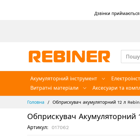
Дзвінки приймаються в
Skip
to
Content
Акумуляторний інструмент
Електроінс
Витратні матеріали
Аксесуари та компл
Головна
Обприскувач акумуляторний 12 л Rebine
Обприскувач Акумуляторний 12
Артикул
017062