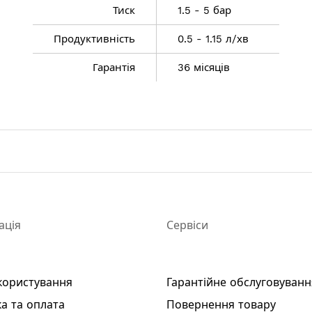
Тиск
1.5 - 5 бар
Продуктивність
0.5 - 1.15 л/хв
Гарантія
36 місяців
5 - 1.15 л / хв
анцевий (за спиною)
ація
Сервіси
2/20Li
користування
Гарантійне обслуговуванн
а та оплата
Повернення товару