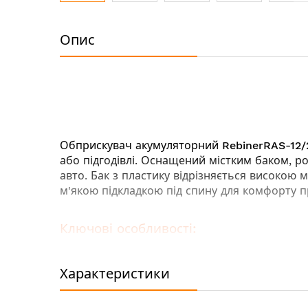
Перейти
до
Опис
початку
галереї
зображень
Обприскувач акумуляторний
RebinerRAS-12/
або підгодівлі. Оснащений містким баком, р
авто. Бак з пластику відрізняється високою
м'якою підкладкою під спину для комфорту п
Ключові особливості:
Широка основа - для стійкого розташува
Телескопічна штанга збільшує площу обр
Характеристики
Сумісність з акумуляторами 2, 4, 8 А / год
Висока продуктивність насосу