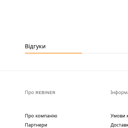
Технічні характеристики:
Живлення: акумулятор Li-Ion
Напруга акумулятора: 20 В
Об'єм: 12 л
Робочий тиск: 1.5 - 5 бар
Довжина шланга: 115 см
Відгуки
Довжина штанги: 44 - 85 см
Акумулятор в комплекті: ні
Зарядний пристрій в комплекті: ні
Витрата рідини (залежить від форсунки): 0.
Регулювання струменю розпилення: так
Спосіб транспортування обприскувача: р
Габарити (без упаковки): 44 × 35 × 17 см
Про REBINER
Інформ
Комплектація:
Акумуляторний обприскувач RebinerRAS-1
Про компанію
Умови 
Комплект насадок
Комплект резинових ущільнювачів
Партнери
Доставк