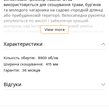
використовується для скошування трави, бур'янів
та молодого чагарника на садово-городній ділянці
або прибудинковій території. Велосипедна рукоятка
регулюється по висоті і забезпечує кращий
контроль над інструментом. Ранцевий ремінь
View more
забезпечує
рівномірний розподіл навантаження на
плечі оператора
, що сприяє зменшенню
стомлюваності при тривалій роботі. Напівпрозорий
Характеристики
паливний бак
дозволяє постійно тримати під
контролем рівень суміші
.
8900 об/хв
415 мм
Ключові особливості:
36 місяців
Велосипедна рукоятка, що регулюється по
висоті, з пусковим курком і
фіксатором газу
для
Відгуки
точної роботи і максимального контролю над
інструментом
Цільнометалевий кований вал продовжує термін
служби тримера
Вимикач запалювання з автоповерненням