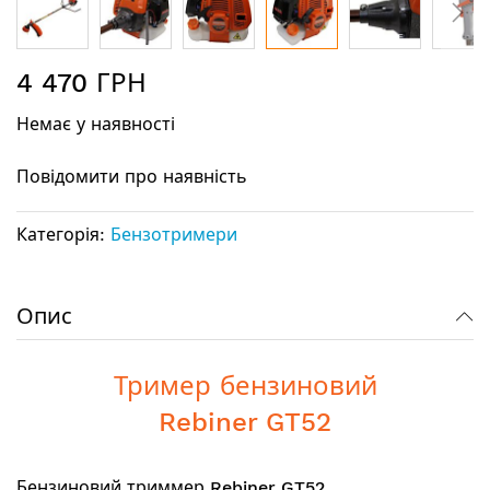
Перейти
4 470 ГРН
до
початку
Немає у наявності
галереї
зображень
Повідомити про наявність
Категорія:
Бензотримери
Опис
Тример бензиновий
Rebiner GT52
Бензиновий триммер
Rebiner GT52