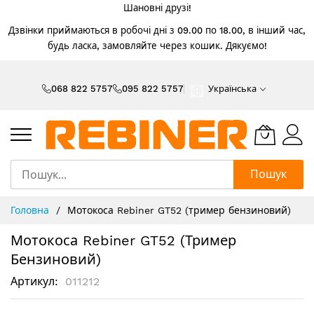
Шановні друзі!
Дзвінки приймаються в робочі дні з 09.00 по 18.00, в інший час,
будь ласка, замовляйте через кошик. Дякуємо!
Skip
to
068 822 5757
095 822 5757
Українська
Content
Пошук
Головна
Мотокоса Rebiner GT52 (тример бензиновий)
Мотокоса Rebiner GT52 (тример
Бензиновий)
Артикул
011212