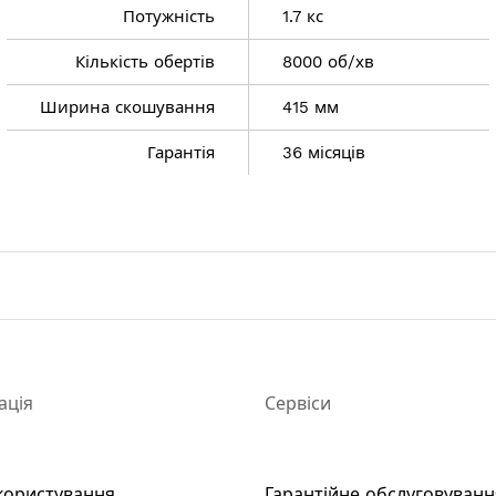
боти
Потужність
1.7 кс
Кількість обертів
8000 об/хв
Ширина скошування
415 мм
Гарантія
36 місяців
4 мм
 хв
ація
Сервіси
користування
Гарантійне обслуговуванн