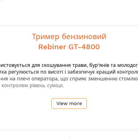
Тример бензиновий
Rebiner GT-4800
истовується для скошування трави, бур'янів та молодог
тка регулюється по висоті і забезпечує кращий контро
ння на плечі оператора
, що сприяє зменшенню стомлюв
 контролем рівень суміші
.
View more
алій роботі
 тривалі навантаження
аметри агрегату, міцно його утримувати, а також напр