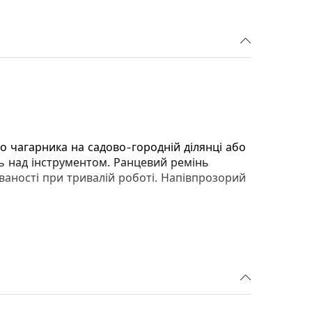
о чагарника на садово-городній ділянці або
ль над інструментом. Ранцевий ремінь
аності при тривалій роботі. Напівпрозорий
авляти його робочу частину в потрібне