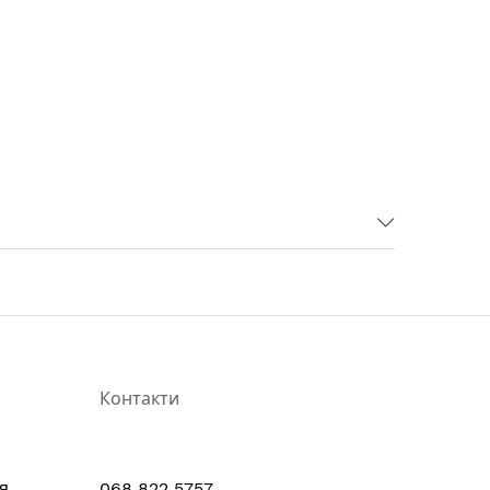
Контакти
я
068 822 5757