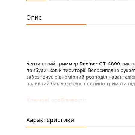
Перейти
до
Опис
початку
галереї
зображень
Бензиновий триммер
Rebiner GT-4800
викор
прибудинковій території. Велосипедна рукоя
забезпечує
рівномірний розподіл навантаже
паливний бак
дозволяє постійно тримати під
Ключові особливості:
Наплічний ремінь для зручності при трив
Ціліснометалічний кований вал витримує
Характеристики
Зручна рукоятка дозволяє регулювати пар
місце.