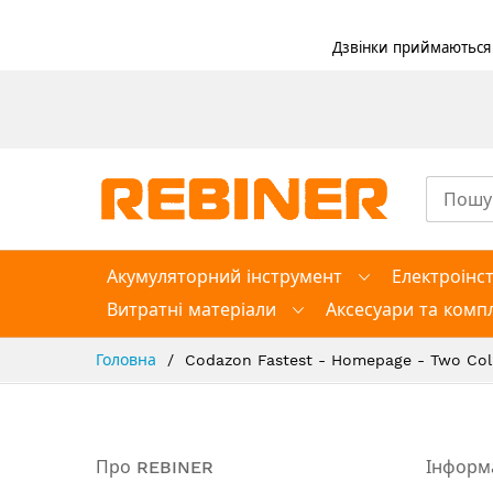
Дзвінки приймаються в
Skip
to
Content
Акумуляторний інструмент
Електроінс
Витратні матеріали
Аксесуари та компл
Головна
Codazon Fastest - Homepage - Two Co
Про REBINER
Інформ