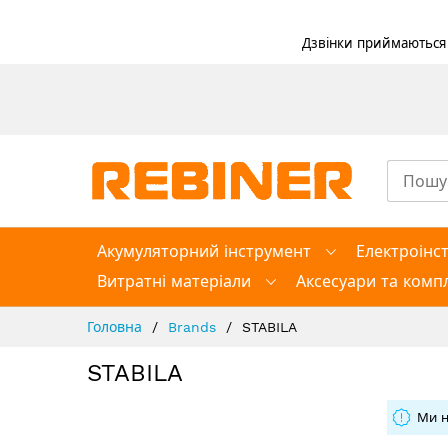
Дзвінки приймаються в
Skip
to
Content
Акумуляторний інструмент
Електроінс
Витратні матеріали
Аксесуари та компл
Головна
Brands
STABILA
STABILA
Ми н