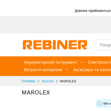
Дзвінки приймаються в
Skip
to
Content
Акумуляторний інструмент
Електроінс
Витратні матеріали
Аксесуари та компл
Головна
Brands
MAROLEX
MAROLEX
Ми н